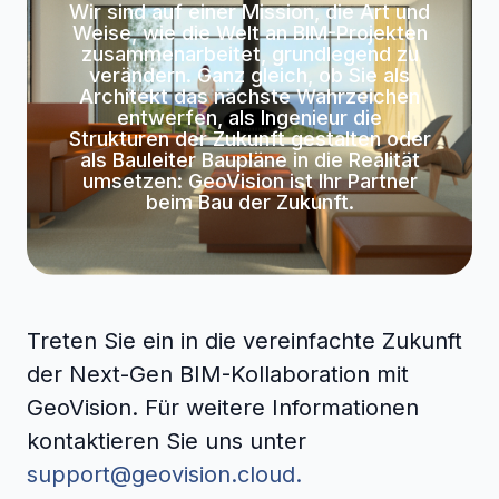
Wir sind auf einer Mission, die Art und
Weise, wie die Welt an BIM-Projekten
zusammenarbeitet, grundlegend zu
verändern. Ganz gleich, ob Sie als
Architekt das nächste Wahrzeichen
entwerfen, als Ingenieur die
Strukturen der Zukunft gestalten oder
als Bauleiter Baupläne in die Realität
umsetzen: GeoVision ist Ihr Partner
beim Bau der Zukunft.
Treten Sie ein in die vereinfachte Zukunft
der Next-Gen BIM-Kollaboration mit
GeoVision. Für weitere Informationen
kontaktieren Sie uns unter
support@geovision.cloud.